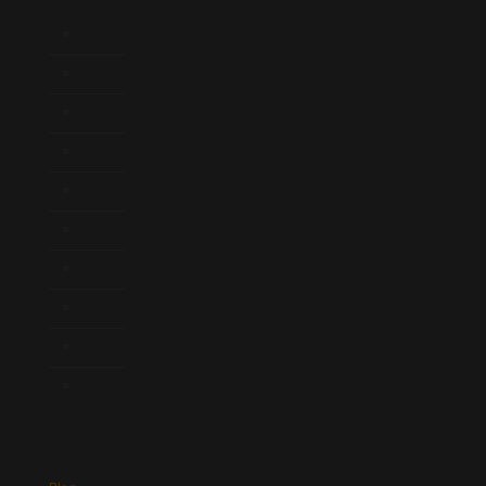
Início
Quem Somos
Atuação
Equipe
Newsletter
Publicações
Artigos
Novidades Legislativas
Informativos
Contato