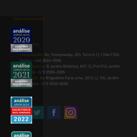
Entre em contato
contato@saesadvogados.com.br
Onde estamos
Florianópolis:
Av. Trompowsky, 291, Torre II, Cj 1104/1105,
Centro - (48) 3024-5590
Rio de Janeiro:
R. Jardim Botânico, 657, Cj 314/315, Jardim
Botânico - (21) 3559-2005
São Paulo:
Av. Brigadeiro Faria Lima, 2012, Cj 104, Jardim
Paulistano - (11) 3539-9036
Siga-nos