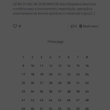
LEI NO 21.052, DE 23 DE MAIO DE 2022 Estabelece diretrizes
e critérios para o licenciamento, implantação, operação e
encerramento de aterros sanitários e industriais e para
[…]
0
0
Read more
Prev page
1
2
3
4
5
6
7
8
9
10
11
12
13
14
15
16
17
18
19
20
21
22
23
24
25
26
27
28
29
30
31
32
33
34
35
36
37
38
39
40
41
42
43
44
45
46
47
48
49
50
51
52
53
54
55
56