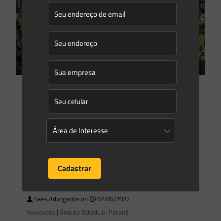
Isabella Dabrowski Pedrini
on
06/06/2022
Meio ambiente e comércio internacional: a nova Lei britânica
Em trâmite no Reino Unido desde 2020[1] o Projeto de Lei do
Meio Ambiente, que dá providências sobre metas, planos e
políticas de melhoria ambiental, foi
[…]
0
0
Read more
Saes Advogados
on
02/06/2022
Novidades | Âmbito Estadual: Paraná