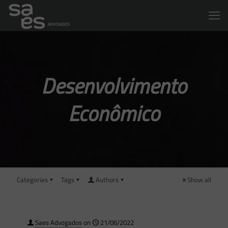
Desenvolvimento
Econômico
Categories
Tags
Authors
Show all
Saes Advogados
on
21/06/2022