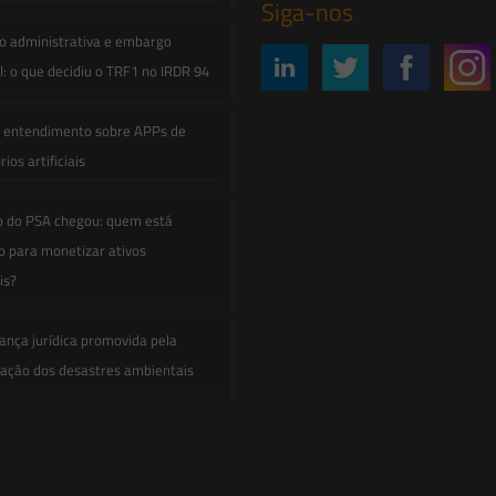
Siga-nos
o administrativa e embargo
: o que decidiu o TRF1 no IRDR 94
e entendimento sobre APPs de
ios artificiais
o do PSA chegou: quem está
 para monetizar ativos
is?
ança jurídica promovida pela
zação dos desastres ambientais