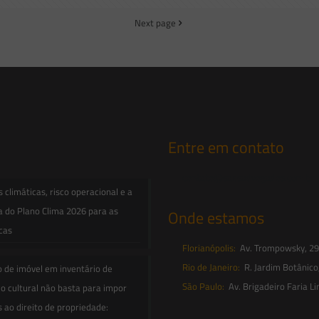
Next page
Entre em contato
contato@saesadvogados.com.br
climáticas, risco operacional e a
a do Plano Clima 2026 para as
Onde estamos
icas
Florianópolis:
Av. Trompowsky, 291,
Rio de Janeiro:
R. Jardim Botânico
o de imóvel em inventário de
São Paulo:
Av. Brigadeiro Faria Li
o cultural não basta para impor
s ao direito de propriedade: