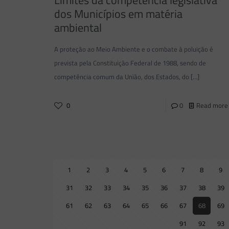
Limites da competência legislativa
dos Municípios em matéria
ambiental
A proteção ao Meio Ambiente e o combate à poluição é
prevista pela Constituição Federal de 1988, sendo de
competência comum da União, dos Estados, do
[…]
0
0
Read more
1
2
3
4
5
6
7
8
9
31
32
33
34
35
36
37
38
39
61
62
63
64
65
66
67
68
69
91
92
93