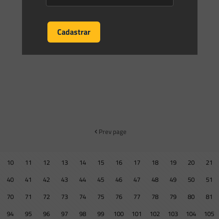
Prev page
10
11
12
13
14
15
16
17
18
19
20
21
40
41
42
43
44
45
46
47
48
49
50
51
70
71
72
73
74
75
76
77
78
79
80
81
94
95
96
97
98
99
100
101
102
103
104
105