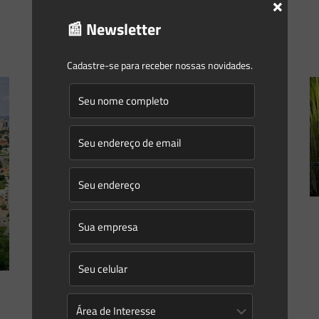
×
compreensão
[…]
📰 Newsletter
0
0
Read more
Cadastre-se para receber nossas novidades.
Saes Advogados
on
12/09/2022
Novidades | Âmbito Estadual: São
Paulo
RESOLUÇÃO SIMA – 80, DE 08-09-2022 Regulamenta o
mecanismo de cumprimento da Compensação Ambiental
por Supressão de Vegetação Nativa, intervenção em Área
de Preservação Permanente (APP)
[…]
0
0
Read more