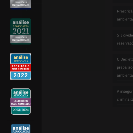
Publicações
Prescriçã
ambiental
Artigos
STJ divid
Novidades Legislativas
reservatór
Informativos
O Decret
Contato
preparado
ambienta
A insegur
criminali