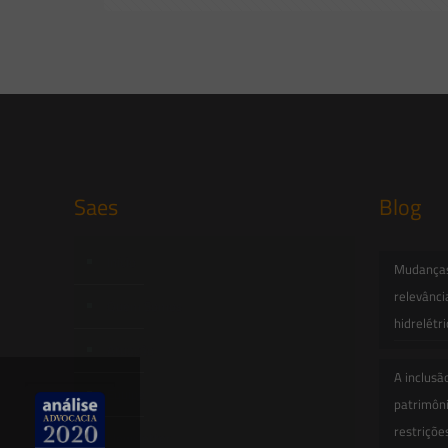
Saes
Blog
Início
Mudanças 
relevânci
Quem Somos
hidrelétr
Atuação
A inclusã
Equipe
patrimôni
restriçõe
Newsletter