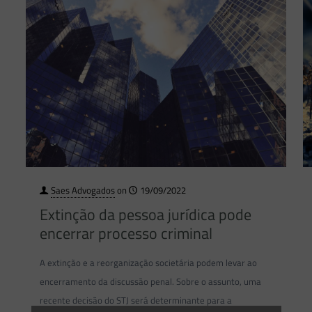
Saes Advogados
on
19/09/2022
Extinção da pessoa jurídica pode
encerrar processo criminal
A extinção e a reorganização societária podem levar ao
encerramento da discussão penal. Sobre o assunto, uma
recente decisão do STJ será determinante para a