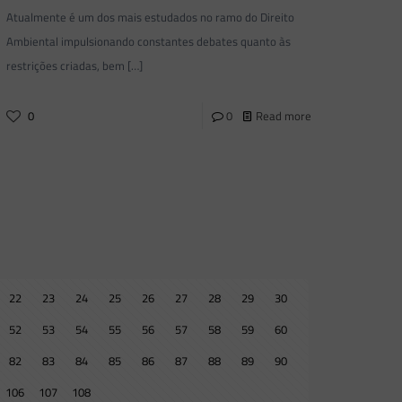
Atualmente é um dos mais estudados no ramo do Direito
Ambiental impulsionando constantes debates quanto às
restrições criadas, bem
[…]
0
0
Read more
22
23
24
25
26
27
28
29
30
52
53
54
55
56
57
58
59
60
82
83
84
85
86
87
88
89
90
106
107
108