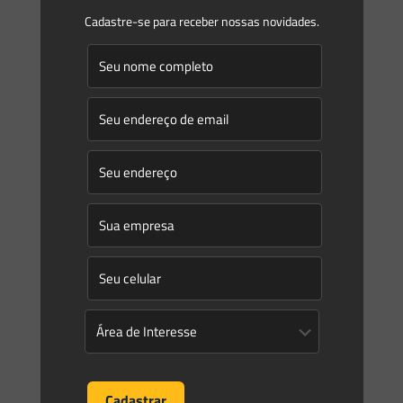
Cadastre-se para receber nossas novidades.
0
0
Read more
Saes Advogados
on
20/03/2023
Novidades | Âmbito Estadual: Minas Gerais
PORTARIA IGAM Nº 8, DE 17 DE MARÇO DE 2023 Dispõe
sobre a regulamentação de barragens de usos múltiplos
fiscalizadas pelo Igam, bem como sobre os procedimentos
[…]
0
0
Read more
Saes Advogados
on
14/03/2023
Novidades | Âmbito Estadual: Espírito Santo
INSTRUÇÃO NORMATIVA IDAF Nº 2, DE 8 DE MARÇO DE 2023
Estabelece procedimentos técnicos e administrativos