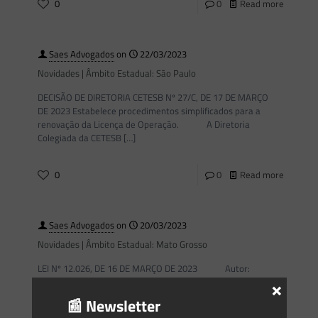
0
0
Read more
Saes Advogados
on
22/03/2023
Novidades | Âmbito Estadual: São Paulo
DECISÃO DE DIRETORIA CETESB Nº 27/C, DE 17 DE MARÇO
DE 2023 Estabelece procedimentos simplificados para a
renovação da Licença de Operação. A Diretoria
Colegiada da CETESB
[…]
0
0
Read more
Saes Advogados
on
20/03/2023
Novidades | Âmbito Estadual: Mato Grosso
LEI Nº 12.026, DE 16 DE MARÇO DE 2023 Autor:
×
Deputado Eduardo Botelho Dispõe sobre o cadastramento,
monitoramento e recuperação das nascentes, matas ciliares
📰 Newsletter
e entorno do
[…]