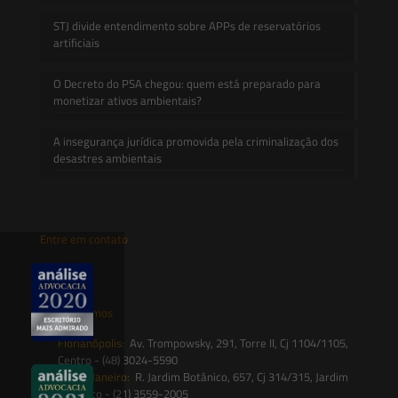
STJ divide entendimento sobre APPs de reservatórios
artificiais
O Decreto do PSA chegou: quem está preparado para
monetizar ativos ambientais?
A insegurança jurídica promovida pela criminalização dos
desastres ambientais
Entre em contato
contato@saesadvogados.com.br
Onde estamos
Florianópolis:
Av. Trompowsky, 291, Torre II, Cj 1104/1105,
Centro - (48) 3024-5590
Rio de Janeiro:
R. Jardim Botânico, 657, Cj 314/315, Jardim
Botânico - (21) 3559-2005