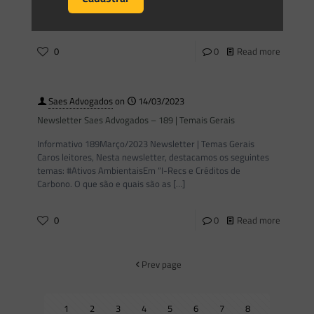
quanto ao manejo de vegetação desenvolvida
inapropriadamente em componentes de barragem
[…]
0
0
Read more
Saes Advogados
on
14/03/2023
Newsletter Saes Advogados – 189 | Temais Gerais
Informativo 189Março/2023 Newsletter | Temas Gerais
Caros leitores, Nesta newsletter, destacamos os seguintes
temas: #Ativos AmbientaisEm “I-Recs e Créditos de
Carbono. O que são e quais são as
[…]
0
0
Read more
Prev page
1
2
3
4
5
6
7
8