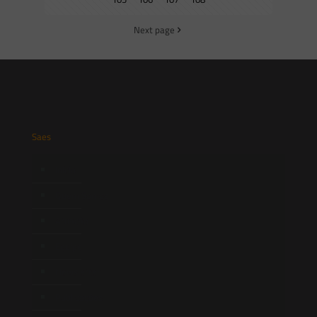
Next page
Saes
Início
Quem Somos
Atuação
Equipe
Newsletter
Publicações