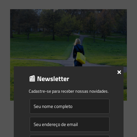
×
📰 Newsletter
Cadastre-se para receber nossas novidades.
Gleyse Gulin
on
11/07/2023
Qual é o órgão ambiental competente para licenciar meu
empreendimento?
Essa é certamente uma das primeiras dúvidas quando se