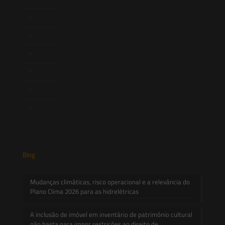
Newsletter
Publicações
Artigos
Novidades Legislativas
Informativos
Contato
Blog
Mudanças climáticas, risco operacional e a relevância do
Plano Clima 2026 para as hidrelétricas
A inclusão de imóvel em inventário de patrimônio cultural
não basta para impor restrições ao direito de