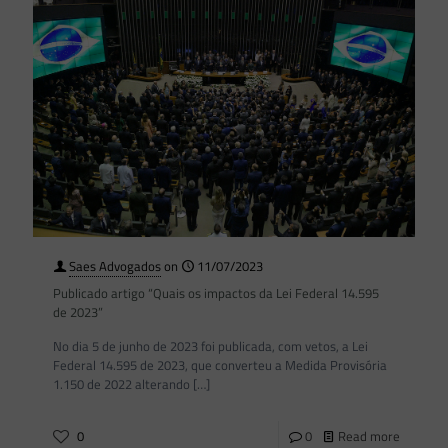
Saes Advogados
on
11/07/2023
Publicado artigo “Quais os impactos da Lei Federal 14.595
de 2023”
No dia 5 de junho de 2023 foi publicada, com vetos, a Lei
Federal 14.595 de 2023, que converteu a Medida Provisória
1.150 de 2022 alterando
[…]
0
0
Read more