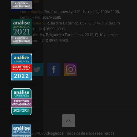
Onde estamos
Florianópolis:
Av. Trompowsky, 291, Torre II, Cj 1104/1105,
Centro - (48) 3024-5590
Rio de Janeiro:
R. Jardim Botânico, 657, Cj 314/315, Jardim
Botânico - (21) 3559-2005
São Paulo:
Av. Brigadeiro Faria Lima, 2012, Cj 104, Jardim
Paulistano - (11) 3539-9036
Siga-nos
© 2026 SAES Advogados. Todos os direitos reservados.