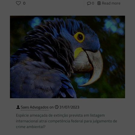
0
0
Read more
Saes Advogados
on
31/07/2023
Espécie ameaçada de extinção prevista em listagem
internacional atrai competência federal para julgamento de
crime ambiental?