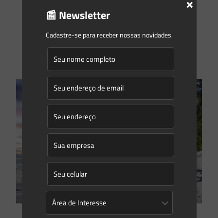
×
📰 Newsletter
SECRETARIA DE ESTADO DO MEIO AMBIENTE E RECURSOS
HÍDRICOS – SEAMA – RESOLUÇÃO CONSEMA No 1, DE 14 DE
MARÇO DE 2022 Define a tipologia das atividades
[…]
Cadastre-se para receber nossas novidades.
0
0
Read more
Saes Advogados
on
14/03/2022