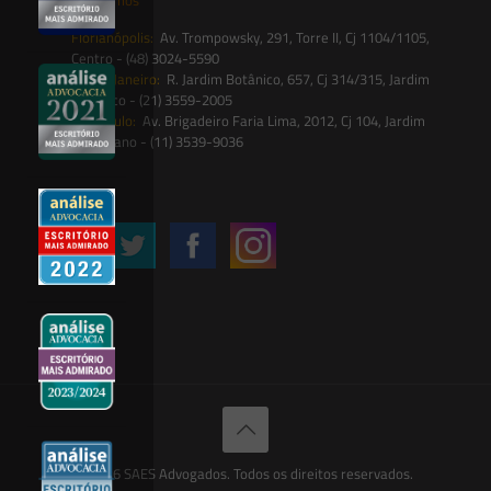
Florianópolis:
Av. Trompowsky, 291, Torre II, Cj 1104/1105,
Centro - (48) 3024-5590
Rio de Janeiro:
R. Jardim Botânico, 657, Cj 314/315, Jardim
Botânico - (21) 3559-2005
São Paulo:
Av. Brigadeiro Faria Lima, 2012, Cj 104, Jardim
Paulistano - (11) 3539-9036
Siga-nos
© 2026 SAES Advogados. Todos os direitos reservados.