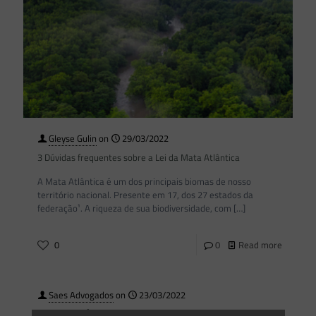
Gleyse Gulin
on
29/03/2022
3 Dúvidas frequentes sobre a Lei da Mata Atlântica
A Mata Atlântica é um dos principais biomas de nosso
território nacional. Presente em 17, dos 27 estados da
federação¹. A riqueza de sua biodiversidade, com
[…]
0
0
Read more
Saes Advogados
on
23/03/2022
Novidades | Âmbito Estadual: Espirito Santo