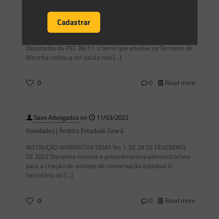
Terreno de Marinha não é sinônimo de Praia ou de Área de
Preservação Permanente – entenda a diferença.
Com a aprovação, em segundo turno na Câmara dos
Deputados da PEC 39/11, o tema que envolve os Terrenos de
Marinha voltou a ser pauta nos
[…]
0
0
Read more
Saes Advogados
on
11/03/2022
Novidades | Âmbito Estadual: Ceará
INSTRUÇÃO NORMATIVA SEMA No 1, DE 28 DE FEVEREIRO
DE 2022 Disciplina normas e procedimentos administrativos
para a criação de unidade de conservação estadual O
Secretário do
[…]
0
0
Read more