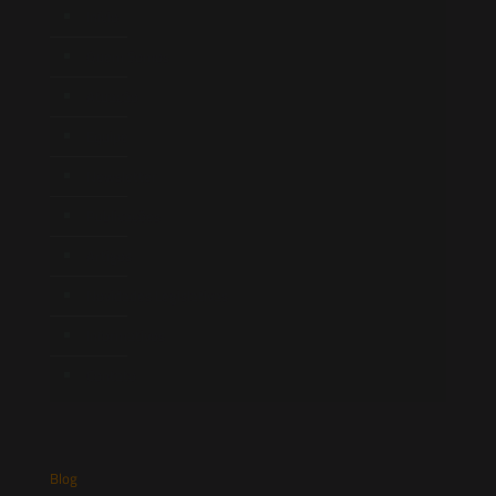
Início
Quem Somos
Atuação
Equipe
Newsletter
Publicações
Artigos
Novidades Legislativas
Informativos
Contato
Blog