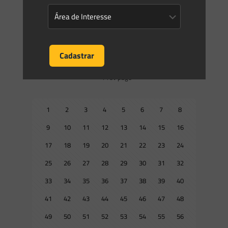
PORTARIA MME N° 435, DE 4 DE DEZEMBRO DE 2020
O Ministro de Estado de Minas e Energia, no uso
[…]
0
0
Read more
Prev page
1
2
3
4
5
6
7
8
9
10
11
12
13
14
15
16
17
18
19
20
21
22
23
24
25
26
27
28
29
30
31
32
33
34
35
36
37
38
39
40
41
42
43
44
45
46
47
48
49
50
51
52
53
54
55
56