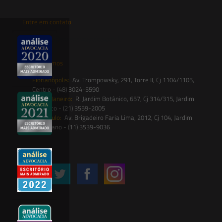
Entre em contato
contato@saesadvogados.com.br
Onde estamos
Florianópolis:
Av. Trompowsky, 291, Torre II, Cj 1104/1105,
Centro - (48) 3024-5590
Rio de Janeiro:
R. Jardim Botânico, 657, Cj 314/315, Jardim
Botânico - (21) 3559-2005
São Paulo:
Av. Brigadeiro Faria Lima, 2012, Cj 104, Jardim
Paulistano - (11) 3539-9036
Siga-nos