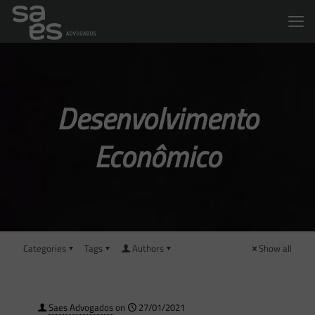
Desenvolvimento
Econômico
Categories
Tags
Authors
Show all
Saes Advogados
on
27/01/2021