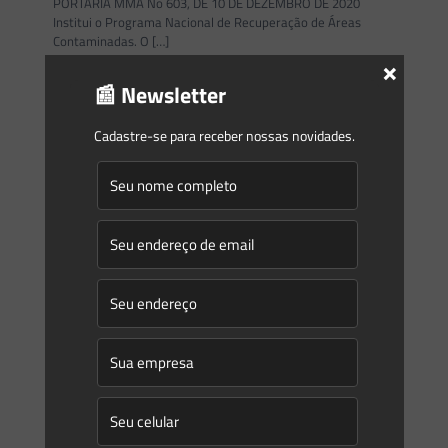
PORTARIA MMA No 603, DE 10 DE DEZEMBRO DE 2020
Institui o Programa Nacional de Recuperação de Áreas
Contaminadas. O
[…]
×
📰 Newsletter
0
0
Read more
Cadastre-se para receber nossas novidades.
Saes Advogados
on
21/12/2020
Novidades | Âmbito Estadual: Nacional
PORTARIA MME No 436, DE 4 DE DEZEMBRO DE 2020
O Ministro de Estado de Minas e Energia, no uso das
atribuições que lhe confere o art.
[…]
0
0
Read more
Saes Advogados
on
21/12/2020
Novidades | Âmbito Estadual: Nacional
MINISTÉRIO DE MINAS E ENERGIAGABINETE DO MINISTRO