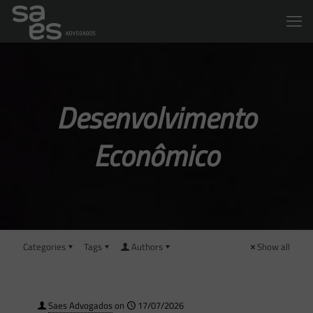
Desenvolvimento
Econômico
Categories
Tags
Authors
Show all
Saes Advogados
on
17/07/2026