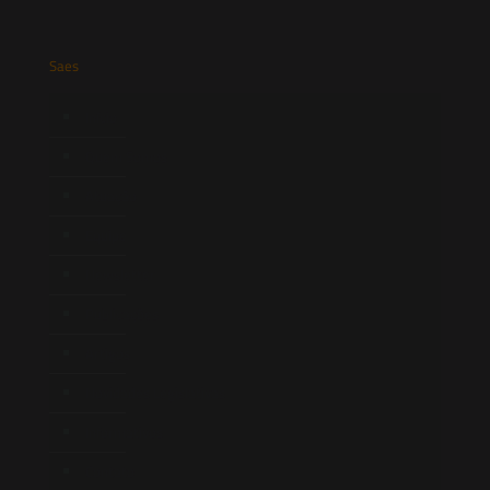
Saes
Início
Quem Somos
Atuação
Equipe
Newsletter
Publicações
Artigos
Novidades Legislativas
Informativos
Contato