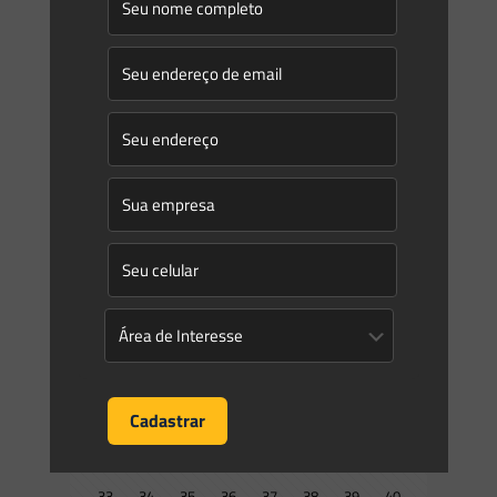
Saes Advogados
on
13/07/2026
Novidades | Âmbito Federal
PORTARIA IBAMA No 139, DE 30 DE JUNHO DE 2026 Institui o
Programa de Conversão de Multas Ambientais do Ibama –
PCMAI, contendo as diretrizes estratégicas
[…]
0
0
Read more
Prev page
1
2
3
4
5
6
7
8
9
10
11
12
13
14
15
16
17
18
19
20
21
22
23
24
25
26
27
28
29
30
31
32
33
34
35
36
37
38
39
40