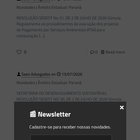
Novidades | Âmbito Estadual: Paraná
RESOLUÇÃO SEDEST No 31, DE 2 DE JULHO DE 2026 Súmula:
Regulamenta os procedimentos de execução dos projetos
de Pagamento por Serviços Ambientais (PSA) para
restauração
[…]
0
0
Read more
Saes Advogados
on
13/07/2026
Novidades | Âmbito Estadual: Paraná
SECRETARIA DO DESENVOLVIMENTO SUSTENTÁVEL
RESOLUÇÃO SEDEST NO 30, DE 2 DE JULHO DE 2026 Súmula:
×
Regulamenta os procedimentos de execução dos projetos
de Pagamento por Serviços
[…]
📰 Newsletter
Cadastre-se para receber nossas novidades.
0
0
Read more