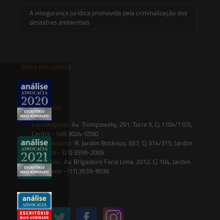
A insegurança jurídica promovida pela criminalização dos
desastres ambientais
Entre em contato
contato@saesadvogados.com.br
Onde estamos
Florianópolis:
Av. Trompowsky, 291, Torre II, Cj 1104/1105,
Centro - (48) 3024-5590
Rio de Janeiro:
R. Jardim Botânico, 657, Cj 314/315, Jardim
Botânico - (21) 3559-2005
São Paulo:
Av. Brigadeiro Faria Lima, 2012, Cj 104, Jardim
Paulistano - (11) 3539-9036
Siga-nos