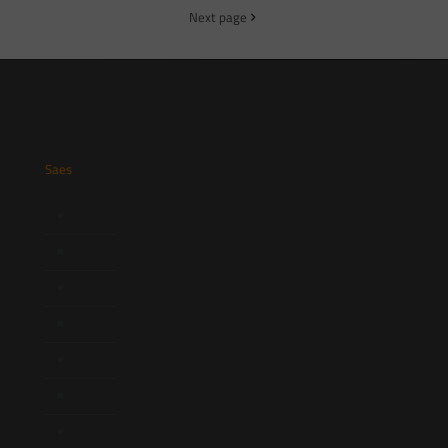
Next page
Saes
Início
Quem Somos
Atuação
Equipe
Newsletter
Publicações
Artigos