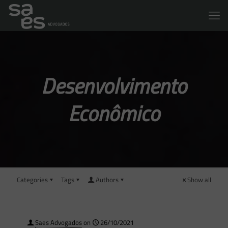
Desenvolvimento
Econômico
Categories
Tags
Authors
Show all
Saes Advogados
on
26/10/2021