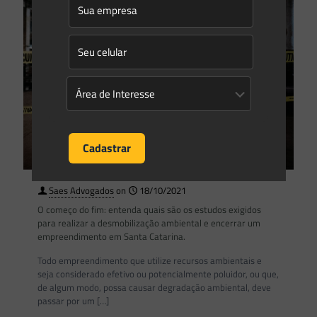
Saes Advogados
on
18/10/2021
O começo do fim: entenda quais são os estudos exigidos
para realizar a desmobilização ambiental e encerrar um
empreendimento em Santa Catarina.
Todo empreendimento que utilize recursos ambientais e
seja considerado efetivo ou potencialmente poluidor, ou que,
de algum modo, possa causar degradação ambiental, deve
passar por um
[…]