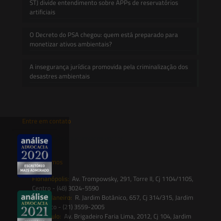
STJ divide entendimento sobre APPs de reservatórios
artificiais
O Decreto do PSA chegou: quem está preparado para
monetizar ativos ambientais?
A insegurança jurídica promovida pela criminalização dos
desastres ambientais
Entre em contato
contato@saesadvogados.com.br
Onde estamos
Florianópolis:
Av. Trompowsky, 291, Torre II, Cj 1104/1105,
Centro - (48) 3024-5590
Rio de Janeiro:
R. Jardim Botânico, 657, Cj 314/315, Jardim
Botânico - (21) 3559-2005
São Paulo:
Av. Brigadeiro Faria Lima, 2012, Cj 104, Jardim