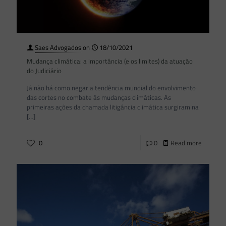
Saes Advogados
on
18/10/2021
Mudança climática: a importância (e os limites) da atuação
do Judiciário
Já não há como negar a tendência mundial do envolvimento
das cortes no combate às mudanças climáticas. As
primeiras ações da chamada litigância climática surgiram na
[…]
0
0
Read more