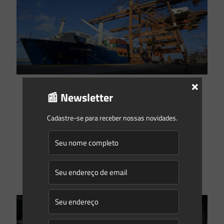
×
Eduardo Saes
on
18/10/2021
📰 Newsletter
Os tipos de terminais portuários e seus impactos na
sociedade
Cadastre-se para receber nossas novidades.
O transporte marítimo, seja de longo curso ou cabotagem,
anda lado a lado com a globalização e o desenvolvimento
econômico. Esse meio de transporte, apesar de
[…]
0
0
Read more