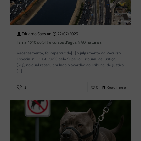
Eduardo Saes
on
22/07/2025
Tema 1010 do STJ e cursos d’água NÃO naturais
Recentemente, foi repercutido[1] o julgamento do Recurso
Especial n. 2105639/SC pelo Superior Tribunal de Justiça
(STJ), no qual restou anulado o acórdão do Tribunal de Justiça
[…]
2
0
Read more