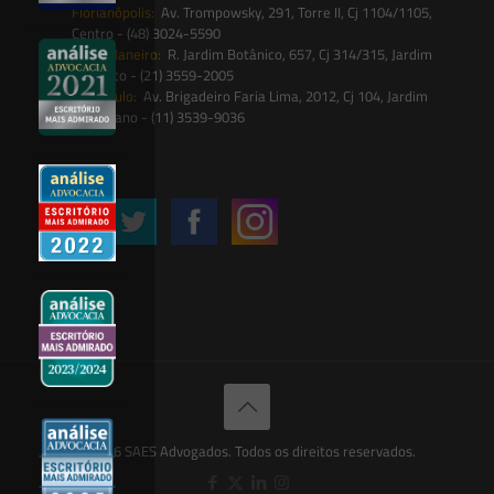
Florianópolis:
Av. Trompowsky, 291, Torre II, Cj 1104/1105,
Centro - (48) 3024-5590
Rio de Janeiro:
R. Jardim Botânico, 657, Cj 314/315, Jardim
Botânico - (21) 3559-2005
São Paulo:
Av. Brigadeiro Faria Lima, 2012, Cj 104, Jardim
Paulistano - (11) 3539-9036
Siga-nos
© 2026 SAES Advogados. Todos os direitos reservados.