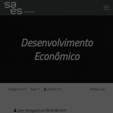
Desenvolvimento
Econômico
Categories
Tags
Authors
Show all
Saes Advogados
on
04/08/2025