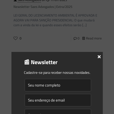
Newsletter Saes Advogados | Extra/2025
LEI GERAL DO LICENCIAMENTO AMBIENTAL É APROVADA E
AGORA VAI PARA SANÇÃO PRESIDENCIAL: O que mudará
com a vinda da lei e quando esses efeitos serão
[…]
0
0
Read more
×
Saes Advogados
on
14/07/2025
📰 Newsletter
Novidades | Âmbito estadual: São Paulo
DIÁRIO OFICIAL DO ESTADO DE SÃO PAULO Publicado na
Cadastre-se para receber nossas novidades.
Edição de 11 de julho de 2025 | Caderno Executivo | Seção
Atos Normativos Deliberação Normativa CONSEMA
[…]
0
0
Read more
Saes Advogados
on
11/07/2025