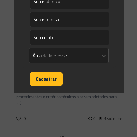
Novidades | Âmbito estadual: Paraná
INSTITUTO ÁGUA E TERRA INSTRUÇÃO NORMATIVA IAT No
58, DE 30 DE JUNHO DE 2025 Súmula: Atribuições dos
gestores das Unidades de Conservação.
[…]
0
0
Read more
Saes Advogados
on
11/07/2025
Novidades | Âmbito estadual: Paraná
INSTITUTO ÁGUA E TERRA INSTRUÇÃO NORMATIVA IAT No
53, DE 30 DE JUNHO DE 2025 Súmula: Dispõe sobre
procedimentos e critérios técnicos a serem adotados para
[…]
0
0
Read more