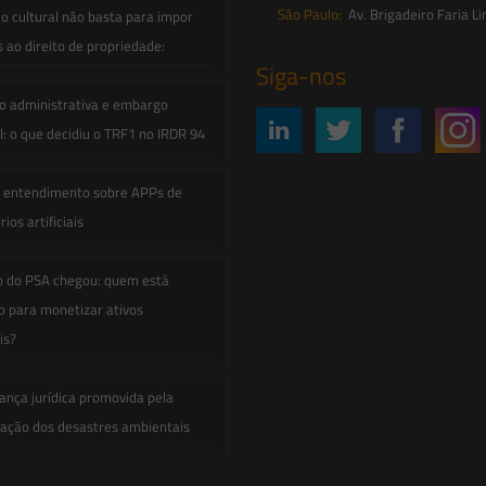
São Paulo:
Av. Brigadeiro Faria Li
o cultural não basta para impor
s ao direito de propriedade:
Siga-nos
o administrativa e embargo
: o que decidiu o TRF1 no IRDR 94
e entendimento sobre APPs de
ios artificiais
o do PSA chegou: quem está
 para monetizar ativos
is?
ança jurídica promovida pela
zação dos desastres ambientais