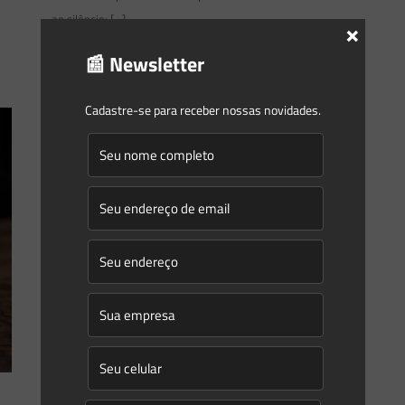
ao silêncio:
[…]
×
📰 Newsletter
1
0
Read more
Cadastre-se para receber nossas novidades.
Saes Advogados
on
30/09/2022
A responsabilização civil por danos
ambientais e o STJ – Uma
entrevista com Isabella Dabrowski
Pedrini
Isabella Dabrowski Pedrini é advogada desde 2014 e
compõe o time do escritório Saes Advogados desde 2021.
Concluiu em 2022 o seu doutoramento em Administração
pelo
[…]
0
0
Read more