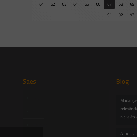
61
62
63
64
65
66
67
68
69
91
92
93
Saes
Blog
Início
Mudanças 
relevânci
Quem Somos
hidrelétr
Atuação
A inclusã