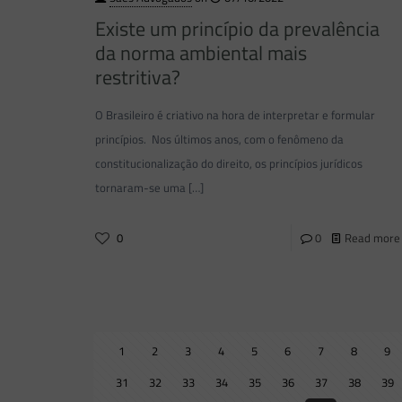
Existe um princípio da prevalência
da norma ambiental mais
restritiva?
O Brasileiro é criativo na hora de interpretar e formular
princípios. Nos últimos anos, com o fenômeno da
constitucionalização do direito, os princípios jurídicos
tornaram-se uma
[…]
0
0
Read more
1
2
3
4
5
6
7
8
9
31
32
33
34
35
36
37
38
39