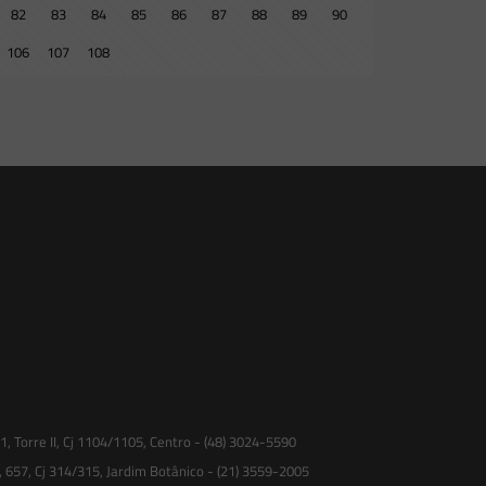
82
83
84
85
86
87
88
89
90
106
107
108
 Torre II, Cj 1104/1105, Centro - (48) 3024-5590
, 657, Cj 314/315, Jardim Botânico - (21) 3559-2005