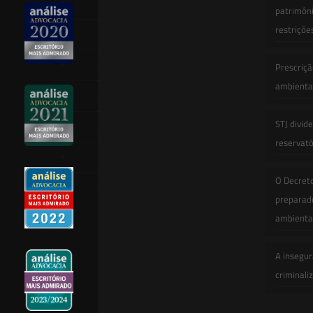
Equipe
patrimôni
restriçõe
Newsletter
Publicações
Prescriçã
ambiental
Artigos
STJ divid
Novidades Legislativas
reservatór
Informativos
O Decret
Contato
preparado
ambienta
A insegur
criminali