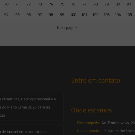
70
71
72
73
74
75
76
77
78
79
80
81
94
95
96
97
98
99
100
101
102
103
104
105
Next page
Entre em contato
contato@saesadvogados.com.br
climáticas, risco operacional e a
a do Plano Clima 2026 para as
Onde estamos
icas
Florianópolis:
Av. Trompowsky, 291,
Rio de Janeiro:
R. Jardim Botânico
o de imóvel em inventário de