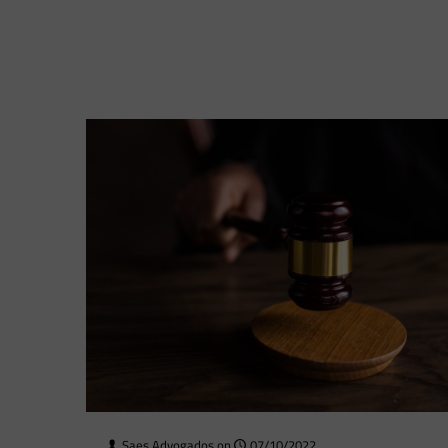
Saes Advogados
on
07/10/2022