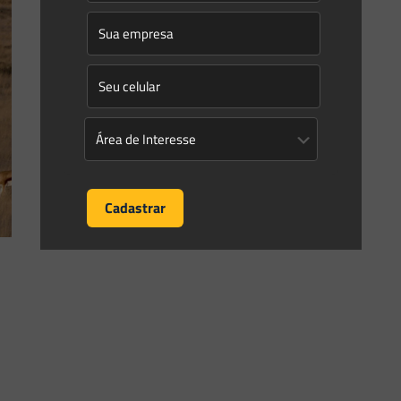
Saes Advogados
on
26/10/2023
Novidades | Âmbito Estadual: Minas
Gerais
DECRETO Nº 48.706, DE 25 DE OUTUBRO DE 2023 Dispõe
sobre a organização da Secretaria de Estado de Meio
Ambiente e Desenvolvimento Sustentável e dá outras
[…]
0
0
Read more