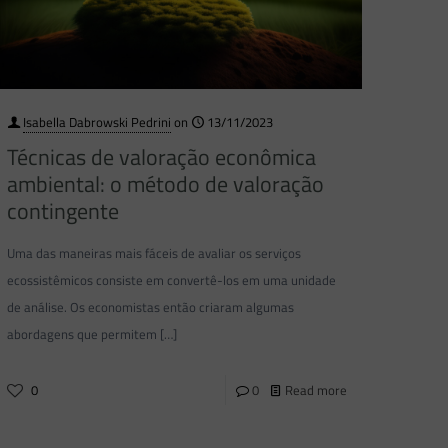
Isabella Dabrowski Pedrini
on
13/11/2023
Técnicas de valoração econômica
ambiental: o método de valoração
contingente
Uma das maneiras mais fáceis de avaliar os serviços
ecossistêmicos consiste em convertê-los em uma unidade
de análise. Os economistas então criaram algumas
abordagens que permitem
[…]
0
0
Read more