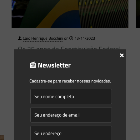
Caio Henrique Bocchini
on
13/11/2023
Os 35 anos da Constituição Federal
×
e a proteção ao meio ambiente
📰 Newsletter
A Constituição Federal, que no último 5 de outubro
completou 35 anos, é considerada um marco na proteção
Cadastre-se para receber nossas novidades.
do meio ambiente, sendo fruto de um amplo
[…]
0
0
Read more