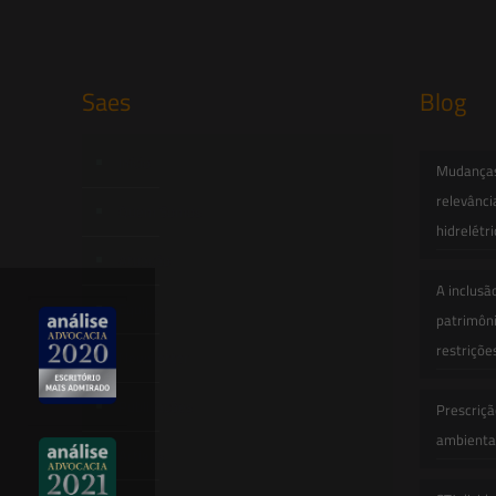
Saes
Blog
Início
Mudanças 
relevânci
Quem Somos
hidrelétr
Atuação
A inclusã
Equipe
patrimôni
restriçõe
Newsletter
Publicações
Prescriçã
ambiental
Artigos