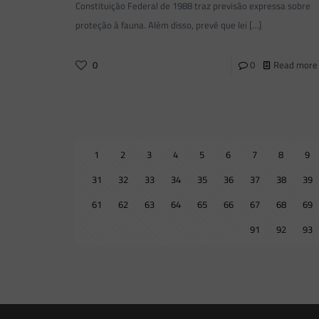
Constituição Federal de 1988 traz previsão expressa sobre
proteção à fauna. Além disso, prevê que lei
[…]
0
0
Read more
1
2
3
4
5
6
7
8
9
31
32
33
34
35
36
37
38
39
61
62
63
64
65
66
67
68
69
91
92
93