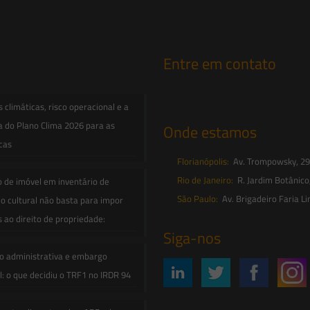
Entre em contato
contato@saesadvogados.com.br
climáticas, risco operacional e a
a do Plano Clima 2026 para as
Onde estamos
icas
Florianópolis:
Av. Trompowsky, 291,
Rio de Janeiro:
R. Jardim Botânico
o de imóvel em inventário de
São Paulo:
Av. Brigadeiro Faria Li
o cultural não basta para impor
s ao direito de propriedade:
Siga-nos
o administrativa e embargo
: o que decidiu o TRF1 no IRDR 94