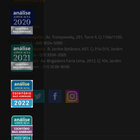
Entre em contato
contato@saesadvogados.com.br
Onde estamos
Florianópolis:
Av. Trompowsky, 291, Torre II, Cj 1104/1105,
Centro - (48) 3024-5590
Rio de Janeiro:
R. Jardim Botânico, 657, Cj 314/315, Jardim
Botânico - (21) 3559-2005
São Paulo:
Av. Brigadeiro Faria Lima, 2012, Cj 104, Jardim
Paulistano - (11) 3539-9036
Siga-nos