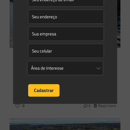
Saes Advogados
on
03/11/2021
A desnecessidade de EIA/RIMA para empreendimentos
localizados na Zona Costeira.
A Zona Costeira brasileira possui uma extensão territorial de
8.500 km, possuindo, de acordo com o Censo de 2010 do
IBGE, 26.5% da população, o que
[…]
0
0
Read more