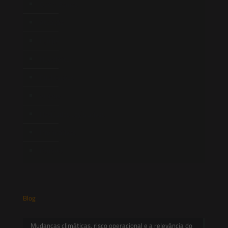
Quem Somos
Atuação
Equipe
Newsletter
Publicações
Artigos
Novidades Legislativas
Informativos
Contato
Blog
Mudanças climáticas, risco operacional e a relevância do