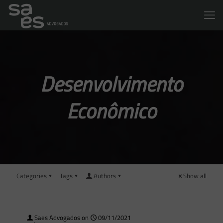
Desenvolvimento
Econômico
Categories
Tags
Authors
Show all
Saes Advogados
on
09/11/2021