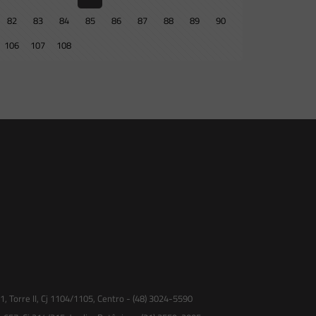
82
83
84
85
86
87
88
89
90
106
107
108
 Torre II, Cj 1104/1105, Centro - (48) 3024-5590