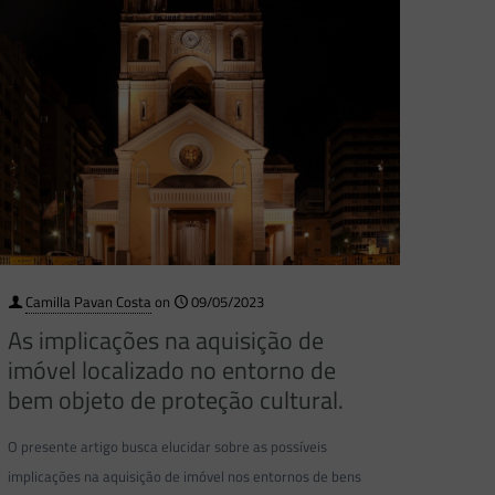
Camilla Pavan Costa
on
09/05/2023
As implicações na aquisição de
imóvel localizado no entorno de
bem objeto de proteção cultural.
O presente artigo busca elucidar sobre as possíveis
implicações na aquisição de imóvel nos entornos de bens