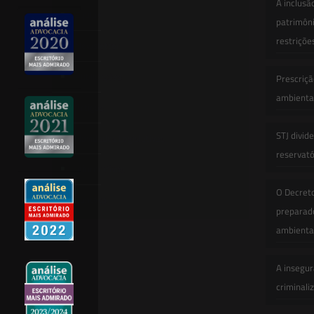
A inclusã
Equipe
patrimôni
restriçõe
Newsletter
Publicações
Prescriçã
ambiental
Artigos
STJ divid
Novidades Legislativas
reservatór
Informativos
O Decret
Contato
preparado
ambienta
A insegur
criminali