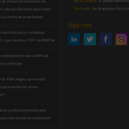
Rio de Janeiro:
R. Jardim Botânico
o de imóvel em inventário de
São Paulo:
Av. Brigadeiro Faria Li
o cultural não basta para impor
s ao direito de propriedade:
Siga-nos
o administrativa e embargo
: o que decidiu o TRF1 no IRDR 94
e entendimento sobre APPs de
ios artificiais
o do PSA chegou: quem está
 para monetizar ativos
is?
ança jurídica promovida pela
zação dos desastres ambientais