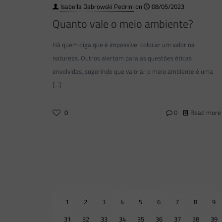
Isabella Dabrowski Pedrini
on
08/05/2023
Quanto vale o meio ambiente?
Há quem diga que é impossível colocar um valor na
natureza. Outros alertam para as questões éticas
envolvidas, sugerindo que valorar o meio ambiente é uma
[…]
0
0
Read more
1
2
3
4
5
6
7
8
9
31
32
33
34
35
36
37
38
39