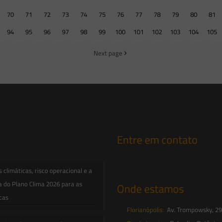
70
71
72
73
74
75
76
77
78
79
80
81
94
95
96
97
98
99
100
101
102
103
104
105
Next page
Entre em contato
contato@saesadvogados.com.br
climáticas, risco operacional e a
a do Plano Clima 2026 para as
Onde estamos
icas
Florianópolis:
Av. Trompowsky, 291,