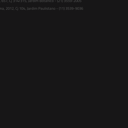
, 657, Cj 314/315, Jardim Botânico - (21) 3559-2005
ma, 2012, Cj 104, Jardim Paulistano - (11) 3539-9036