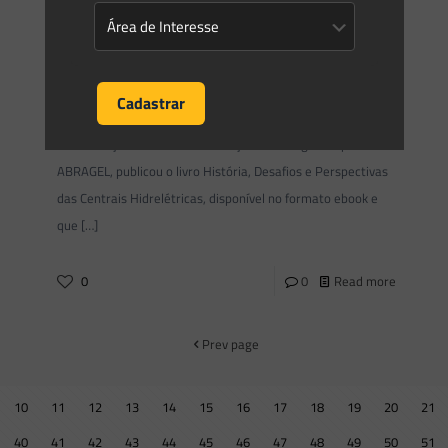
Saes Advogados
on
05/05/2023
Publicado o livro História, Desafios
e Perspectivas das Centrais
Hidrelétricas da ABRAGEL
A Associação Brasileira de Geração de Energia Limpa –
ABRAGEL, publicou o livro História, Desafios e Perspectivas
das Centrais Hidrelétricas, disponível no formato ebook e
que
[…]
0
0
Read more
Prev page
10
11
12
13
14
15
16
17
18
19
20
21
40
41
42
43
44
45
46
47
48
49
50
51