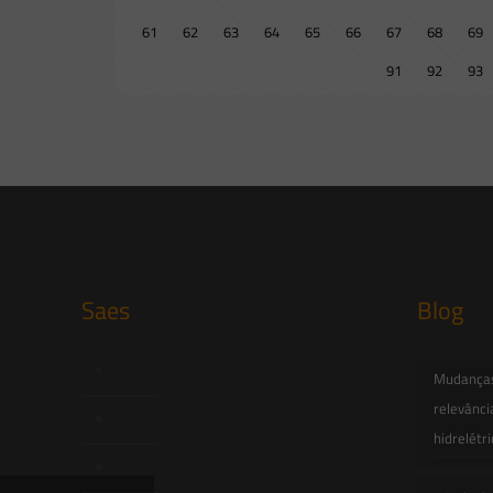
61
62
63
64
65
66
67
68
69
91
92
93
Saes
Blog
Início
Mudanças 
relevânci
Quem Somos
hidrelétr
Atuação