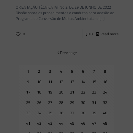
ORIENTAÇÃO TÉCNICA IAT No 2, DE 29 DE JUNHO DE 2022
Dispõe sobre os procedimentos e condutas para adesão ao
Programa de Conversão de Multas Ambientais no
[…]
0
0
Read more
Prev page
1
2
3
4
5
6
7
8
9
10
11
12
13
14
15
16
17
18
19
20
21
22
23
24
25
26
27
28
29
30
31
32
33
34
35
36
37
38
39
40
41
42
43
44
45
46
47
48