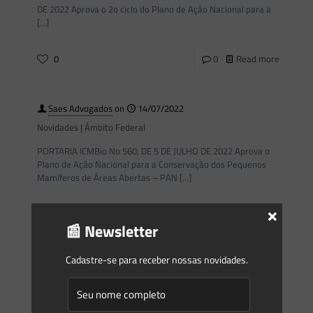
DE 2022 Aprova o 2o ciclo do Plano de Ação Nacional para a
[…]
0
0
Read more
Saes Advogados
on
14/07/2022
Novidades | Âmbito Federal
PORTARIA ICMBio No 560, DE 5 DE JULHO DE 2022 Aprova o
Plano de Ação Nacional para a Conservação dos Pequenos
Mamíferos de Áreas Abertas – PAN
[…]
×
0
0
Read more
📰 Newsletter
Cadastre-se para receber nossas novidades.
Saes Advogados
on
14/07/2022
Novidades | Âmbito Federal
PORTARIA ICMBio No 561, DE 4 DE JULHO DE 2022 Aprova o