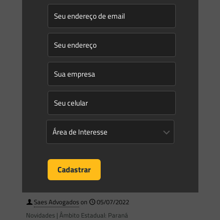
Plano de Ação Nacional para a Conservação dos Pequenos
Mamíferos de Áreas Florestais – PAN Pequenos Mamíferos
[…]
0
0
Read more
Saes Advogados
on
05/07/2022
Novidades | Âmbito Estadual: Rio de Janeiro
SECRETARIA DE ESTADO DO AMBIENTE E SUSTENTABILIDADE
INSTITUTO ESTADUAL DO AMBIENTE CONSELHO DIRETOR
ATO DO PRESIDENTE EM EXERCÍCIO DO CONSELHO DIRETOR
RESOLUÇÃO INEA No 258, DE 23
[…]
0
0
Read more
Saes Advogados
on
05/07/2022
Novidades | Âmbito Estadual: Paraná