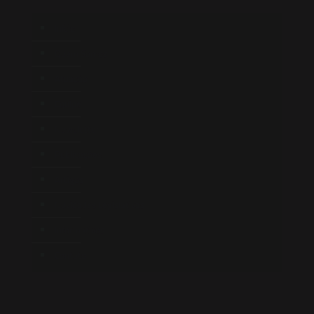
Início
Quem Somos
Atuação
Equipe
Newsletter
Publicações
Artigos
Novidades Legislativas
Informativos
Contato