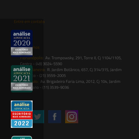
Entre em contato
contato@saesadvogados.com.br
Onde estamos
Florianópolis:
Av. Trompowsky, 291, Torre II, Cj 1104/1105,
Centro - (48) 3024-5590
Rio de Janeiro:
R. Jardim Botânico, 657, Cj 314/315, Jardim
Botânico - (21) 3559-2005
São Paulo:
Av. Brigadeiro Faria Lima, 2012, Cj 104, Jardim
Paulistano - (11) 3539-9036
Siga-nos