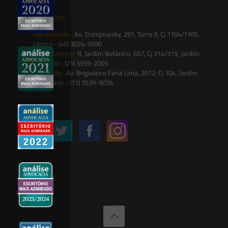
Onde estamos
Florianópolis:
Av. Trompowsky, 291, Torre II, Cj 1104/1105,
Centro - (48) 3024-5590
Rio de Janeiro:
R. Jardim Botânico, 657, Cj 314/315, Jardim
Botânico - (21) 3559-2005
São Paulo:
Av. Brigadeiro Faria Lima, 2012, Cj 104, Jardim
Paulistano - (11) 3539-9036
Siga-nos