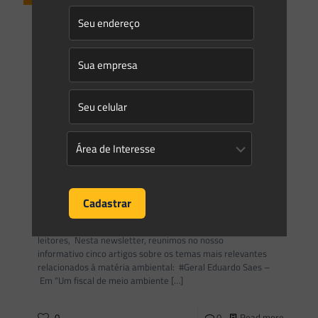
Saes Advogados
on
08/12/2021
Coletânea de Artigos | 3ª Edição
Caro(a) leitor(a), Chegamos a 3ª. Edição da Coletânea de
Artigos do Saes Advogados. Nas próximas páginas você terá
a oportunidade de ler 45 artigos sobre os
[…]
0
0
Read more
Saes Advogados
on
30/11/2021
Newsletter Saes Advogados | 170
Informativo 170Novembro/2021 Newsletter Caros
leitores, Nesta newsletter, reunimos no nosso
informativo cinco artigos sobre os temas mais relevantes
relacionados à matéria ambiental: #Geral Eduardo Saes –
Em “Um fiscal de meio ambiente
[…]
0
0
Read more