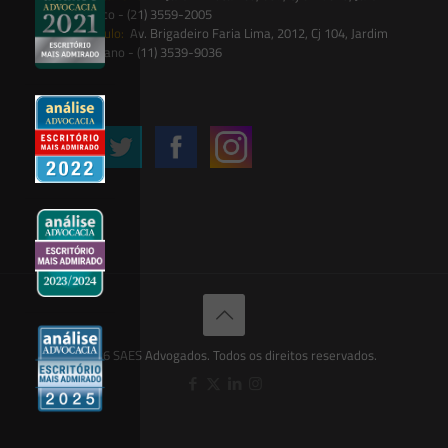
Botânico - (21) 3559-2005
São Paulo:
Av. Brigadeiro Faria Lima, 2012, Cj 104, Jardim
Paulistano - (11) 3539-9036
Siga-nos
© 2026 SAES Advogados. Todos os direitos reservados.