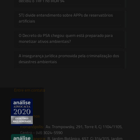
decidiu o TRF1 no IRDR 94
STJ divide entendimento sobre APPs de reservatórios
artificiais
O Decreto do PSA chegou: quem está preparado para
monetizar ativos ambientais?
A insegurança jurídica promovida pela criminalização dos
desastres ambientais
Entre em contato
contato@saesadvogados.com.br
Onde estamos
Florianópolis:
Av. Trompowsky, 291, Torre II, Cj 1104/1105,
Centro - (48) 3024-5590
Rio de Janeiro:
R. Jardim Botânico, 657, Cj 314/315, Jardim