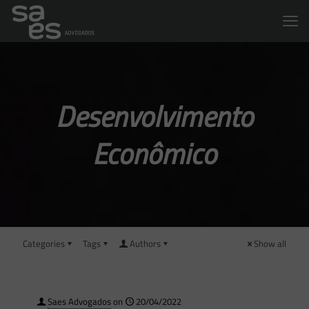
Desenvolvimento
Econômico
Categories
Tags
Authors
Show all
Saes Advogados
on
20/04/2022