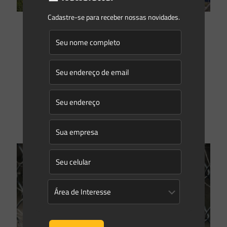
Cadastre-se para receber nossas novidades.
Saes Advogados
on
04/04/2022
A exigência de Avaliação Ambiental Integrada (AAI) para
empreendimentos hidrelétricos
Quando se fala em licenciamento ambiental de
empreendimentos hidrelétricos, muito se discute acerca da
exigência por parte de órgãos ambientais da realização da
Avaliação Ambiental Integrada
[…]
0
0
Read more